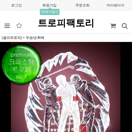
로그인
회원가입
주문조회
마이페이지
5%추가할인
트로피팩토리
[골프트로피]
>
우승/순회배