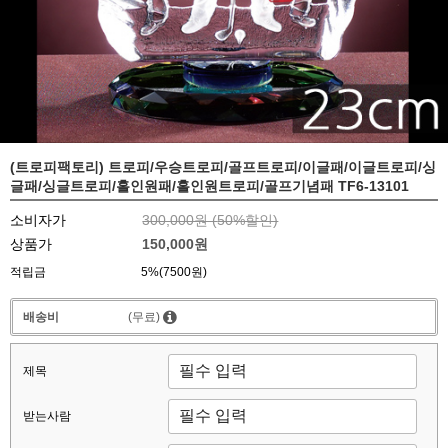
(트로피팩토리) 트로피/우승트로피/골프트로피/이글패/이글트로피/싱
글패/싱글트로피/홀인원패/홀인원트로피/골프기념패 TF6-13101
소비자가
300,000원 (
50
%할인)
상품가
150,000원
적립금
5%(7500원)
배송비
(무료)
제목
받는사람