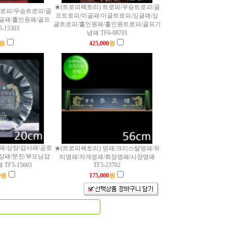
★(트로피팩토리) 트로피/우승트로피/골
트로피/우승트로피/골
프트로피/이글패/이글트로피/싱글패/싱
글패/홀인원패/골프
글트로피/홀인원패/홀인원트로피/골프기
-15303
념패 TF6-08701
원
425,000
원
패/상장/감사패/공로
★(트로피팩토리) 명패/크리스탈명패/유
상패/문진/부모님감
리명패/자개명패/회장명패/사장명패
TF5-15603
TF5-23702
0
원
175,000
원