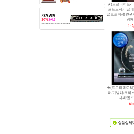
★(트로피팩토리
프트로피/이글패
글트로피/홀인원
념패 
140
★(트로피팩토리)
패/기념패/크리
사패/골프상
80,