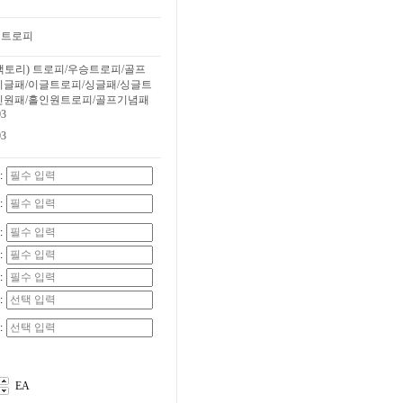
엄트로피
팩토리) 트로피/우승트로피/골프
이글패/이글트로피/싱글패/싱글트
인원패/홀인원트로피/골프기념패
03
03
:
:
:
:
:
:
:
EA