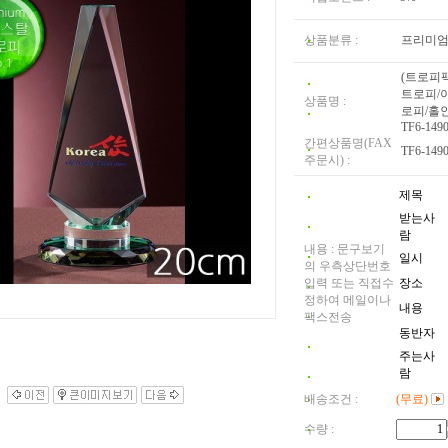
상품분류 :
프리미
(트로피
트로피/
상품명 :
로피/홀
TF6-149
간편상품명(FAX
TF6-149
주문시) :
제목
받는사
람
내용 : 문구보기
일시
의 우측상단번호
입력 또는 직접수
장소
정하여 메일이나
내용
팩스전송
동반자
주는사
람
배송조건 :
(무료)
수량 :