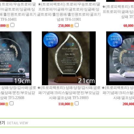
) 트로피/우승트로피/골
★(트로피팩토리) 트로피/우승트로피/골
★(트로피팩토리) 
/이글트로피/싱글패/싱
프트로피/이글패/이글트로피/싱글패/싱
프트로피/이글패/싱
패/홀인원트로피/골프기
글트로피/홀인원패/홀인원트로피/골프기
상패 TF5
TF6-10401
념패 TF6-11901
,000
원
250,000
원
60,000
 상패/상장/감사패/공로
★(트로피팩토리) 상패/상장/감사패/공로
★(트로피팩토리) 상
스탈상패/문진/부모님감
패/기념패/크리스탈상패/문진/부모님감
패/기념패/크리스탈
패 TF5-22608
사패/골프상패 TF5-19003
사패/골프상패 
000
원
110,000
원
200,00