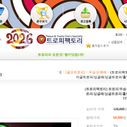
트로피의 모든것! 랭키닷컴1위!
홈 >
[골프트로피]
>
우승/순회배
>
(트로피팩토
]
이글트로피/싱글패/싱글트로피/홀인원
(트로피팩토리) 트로피/우
로피/싱글패/싱글트로피/
TF
소비자 가격 :
120,000
판매가격 :
60,000
원
적립포인트 :
5%