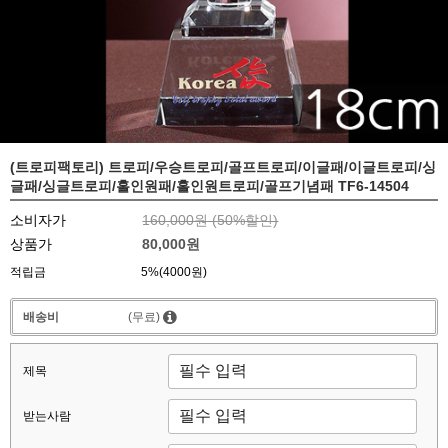
(트로피팩토리) 트로피/우승트로피/골프트로피/이글패/이글트로피/싱
글패/싱글트로피/홀인원패/홀인원트로피/골프기념패 TF6-14504
소비자가
160,000원 (
50
%할인)
상품가
80,000원
적립금
5%(4000원)
배송비
(무료)
제목
받는사람