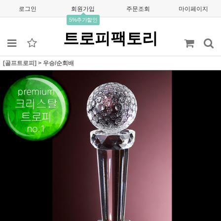
로그인
회원가입
주문조회
마이페이지
5%추가할인
트로피팩토리
[골프트로피]
>
우승/순회배