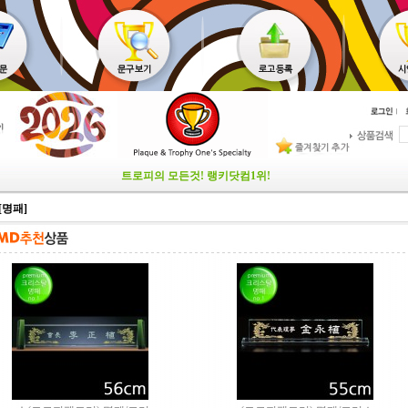
트로피의 모든것! 랭키닷컴1위!
[명패]