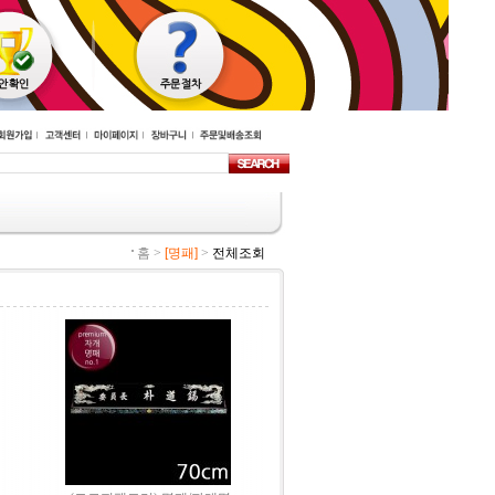
홈 >
[명패]
>
전체조회