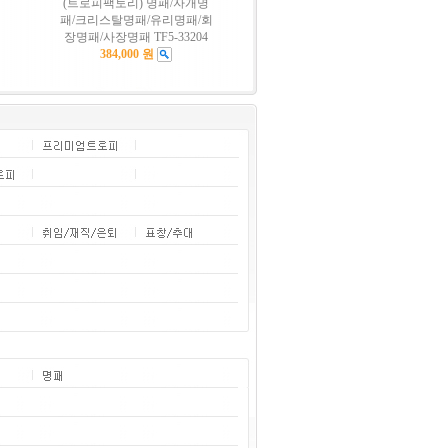
(트로피팩토리) 명패/자개명
패/크리스탈명패/유리명패/회
장명패/사장명패 TF5-33204
384,000 원