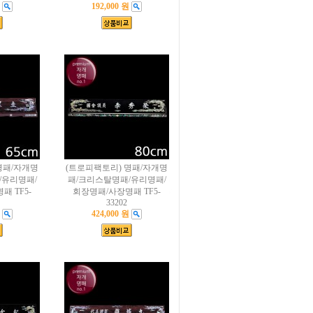
192,000 원
명패/자개명
(트로피팩토리) 명패/자개명
/유리명패/
패/크리스탈명패/유리명패/
 TF5-
회장명패/사장명패 TF5-
33202
424,000 원