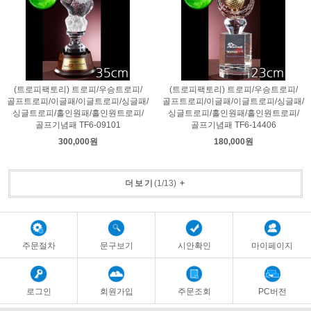
(트로피팩토리) 트로피/우승트로피/
(트로피팩토리) 트로피/우승트로피/
골프트로피/이글패/이글트로피/싱글패/
골프트로피/이글패/이글트로피/싱글패/
싱글트로피/홀인원패/홀인원트로피/
싱글트로피/홀인원패/홀인원트로피/
골프기념패 TF6-09101
골프기념패 TF6-14406
300,000원
180,000원
더보기
(
1
/
13
)
+
주문절차
문구보기
시안확인
마이페이지
로그인
회원가입
주문조회
PC버전