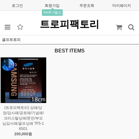
로그인
회원가입
주문조회
마이페이지
5%추가할인
트로피팩토리
골프트로피
BEST ITEMS
1
(트로피팩토리) 상패/상
장/감사패/공로패/기념패/
크리스탈상패/문진/부모
님감사패/골프상패 TF5-1
6501
200,000원