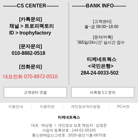
---------CS CENTER--------
---------BANK INFO--------
[카톡문의]
[고객센터]
채널 > 트로피팩토리
월~금 09:00~18:00
ID > trophyfactory
[문자/카톡]
'365일/24시간' 실시간 접수
[문자문의]
010-8882-0518
티케네트웍스
<국민은행>
[전화문의]
284-24-0033-502
대표전화 070-8972-0510
고객센터 연결
비회원 1:1 문의
이용안내
이용약관
개인정보처리방침
PC버전
티케네트웍스
대표 : 박상원 ㅣ 개인정보 보호 책임자 : 김영준
사업자 등록번호 : 144-01-05165
통신판매업신고번호 : 2020-용인기흥-0670호